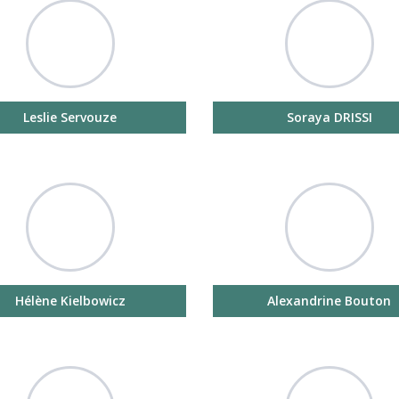
Leslie Servouze
Soraya DRISSI
Hélène Kielbowicz
Alexandrine Bouton
pour fermer