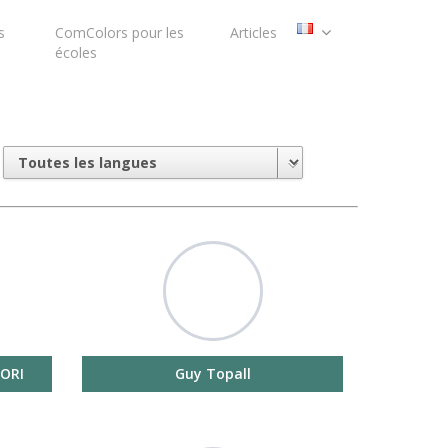
s
ComColors pour les
Articles
écoles
ORI
Guy Topall