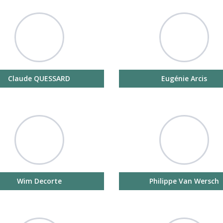
Claude QUESSARD
Eugénie Arcis
Wim Decorte
Philippe Van Wersch