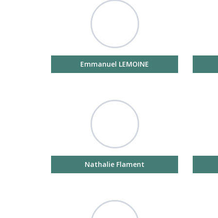
Emmanuel LEMOINE
Nathalie Flament
Appuyez sur Entrée pour rechercher ou sur ESC 