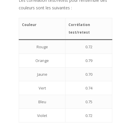
Les corrélation test/retest pour l’ensemble des
couleurs sont les suivantes :
Couleur
Corrélation
test/retest
Rouge
0.72
Orange
0.79
Jaune
0.70
Vert
0.74
Bleu
0.75
Violet
0.72