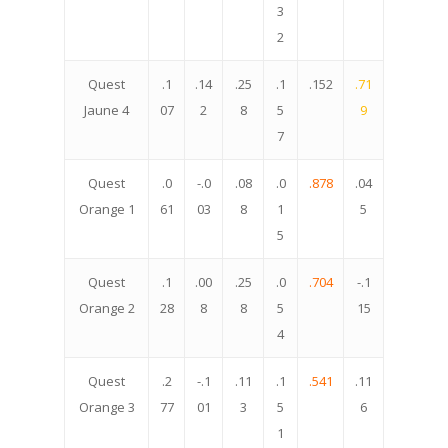
3
2
Quest
.1
.14
.25
.1
.152
.71
Jaune 4
07
2
8
5
9
7
Quest
.0
-.0
.08
.0
.878
.04
Orange 1
61
03
8
1
5
5
Quest
.1
.00
.25
.0
.704
-.1
Orange 2
28
8
8
5
15
4
Quest
.2
-.1
.11
.1
.541
.11
Orange 3
77
01
3
5
6
1