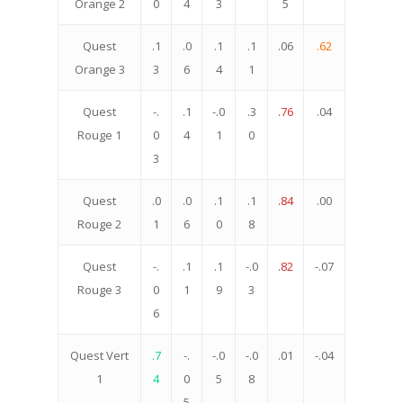
Orange 2
0
4
3
5
Quest
.1
.0
.1
.1
.06
.62
Orange 3
3
6
4
1
Quest
-.
.1
-.0
.3
.76
.04
Rouge 1
0
4
1
0
3
Quest
.0
.0
.1
.1
.84
.00
Rouge 2
1
6
0
8
Quest
-.
.1
.1
-.0
.
82
-.07
Rouge 3
0
1
9
3
6
Quest Vert
.7
-.
-.0
-.0
.01
-.04
1
4
0
5
8
5