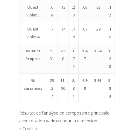
Quest
.6
.13
.2
.09
.03
.1
Violet 3
8
0
2
Quest
.7
.14
.1
.07
.29
.1
Violet 4
1
8
0
Valeurs
5.
2.5
1.
1.4
1.24
1.
Propres
31
0
7
7
2
5
3
%
25
11.
8.
6.9
5.91
5.
variances
.2
90
3
9
8
7
1
3
Résultat de l’analyse en composante principale
avec rotation varimax pour la dimension
« Confit »