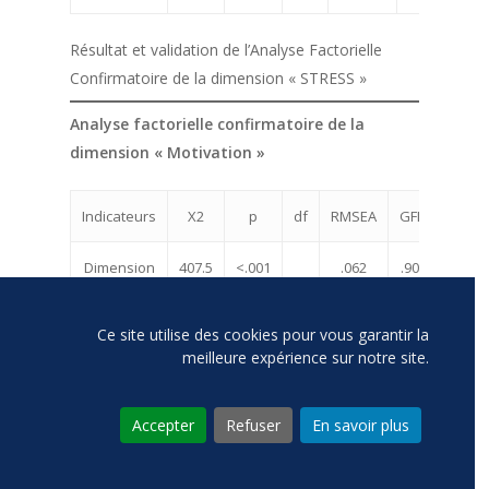
Résultat et validation de l’Analyse Factorielle
Confirmatoire de la dimension « STRESS »
Analyse factorielle confirmatoire de la
dimension « Motivation »
Indicateurs
X2
p
df
RMSEA
GFI
TLI
Dimension
407.5
<.001
.062
.90
.92
Motivation
Ce site utilise des cookies pour vous garantir la
Résultat et validation de l’Analyse Factorielle
meilleure expérience sur notre site.
Confirmatoire de la dimension « MOTIVATION »
Accepter
Refuser
En savoir plus
Analyse factorielle confirmatoire de la
dimension « Conflit »