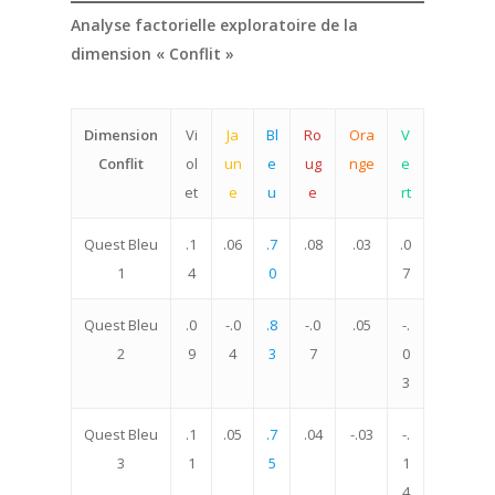
Analyse factorielle exploratoire de la
dimension « Conflit »
Dimension
Vi
Ja
Bl
Ro
Ora
V
Conflit
ol
un
e
ug
nge
e
et
e
u
e
rt
Quest Bleu
.1
.06
.7
.08
.03
.0
1
4
0
7
Quest Bleu
.0
-.0
.8
-.0
.05
-.
2
9
4
3
7
0
3
Quest Bleu
.1
.05
.7
.04
-.03
-.
3
1
5
1
4