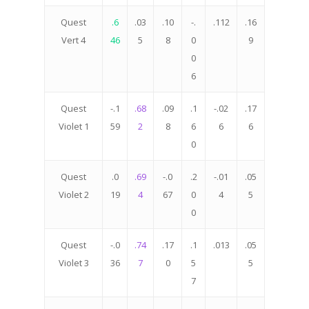
Quest
.6
.03
.10
-.
.112
.16
Vert 4
46
5
8
0
9
0
6
Quest
-.1
.68
.09
.1
-.02
.17
Violet 1
59
2
8
6
6
6
0
Quest
.0
.69
-.0
.2
-.01
.05
Violet 2
19
4
67
0
4
5
0
Quest
-.0
.74
.17
.1
.013
.05
Violet 3
36
7
0
5
5
7