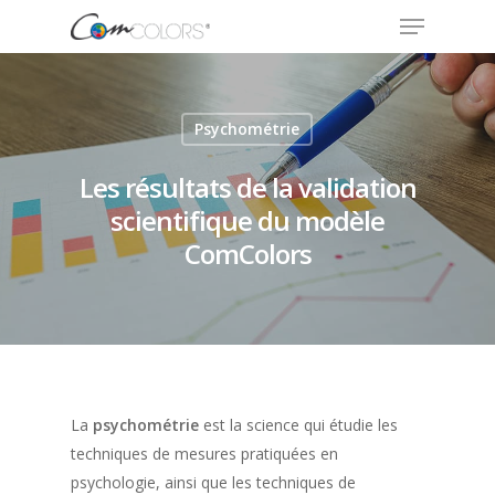
Appuyez sur Entrée pour rechercher ou sur ESC
Psychométrie
pour fermer
Les résultats de la validation
scientifique du modèle
ComColors
La
psychométrie
est la science qui étudie les
techniques de mesures pratiquées en
psychologie, ainsi que les techniques de