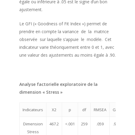
égale ou inférieure à .05 est le signe d’un bon
ajustement.
Le GFI (« Goodness of Fit Index ») permet de
prendre en compte la variance de la matrice
observée sur laquelle s’appuie le modèle. Cet
indicateur varie théoriquement entre 0 et 1, avec
une valeur des ajustements au moins égale à .90.
Analyse factorielle exploratoire de la
dimension « Stress »
Indicateurs
X2
p
df
RMSEA
GFI
TLI
Dimension
467.2
<.001
259
.059
.91
.92
Stress