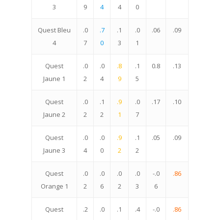
3
9
4
4
0
Quest Bleu
.0
.7
.1
.0
.06
.09
4
7
0
3
1
Quest
.0
.0
.8
.1
0.8
.13
Jaune 1
2
4
9
5
Quest
.0
.1
.9
.0
.17
.10
Jaune 2
2
2
1
7
Quest
.0
.0
.9
.1
.05
.09
Jaune 3
4
0
2
2
Quest
.0
.0
.0
.0
-.0
.86
Orange 1
2
6
2
3
6
Quest
.2
.0
.1
.4
-.0
.86