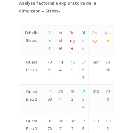
Analyse factorielle exploratoire de la
dimension « Stress
«
Echelle
V
Vi
Ro
Bl
Ora
Jau
Stress
er
ol
ug
e
nge
ne
t
et
e
u
Quest
-.0
.14
.16
.
7
.097
-.1
Bleu 1
63
4
9
6
28
3
Quest
-.1
.23
.02
.7
.020
.03
Bleu 2
08
4
2
8
0
4
Quest
.0
.00
.02
.7
.113
.08
Bleu 3
76
7
7
5
2