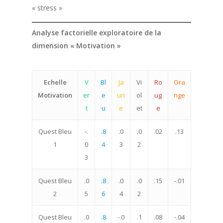
ComColors pour l
Les outils ComColors
La collection de livres
« stress »
écoles
ComColors
Franck Jullien, créateu
modèle
Analyse factorielle exploratoire de la
Articles
Annuaire des formate
dimension « Motivation »
ComColors certifiés
Echelle
V
Bl
Ja
Vi
Ro
Ora
Motivation
er
e
un
ol
ug
nge
t
u
e
et
e
Quest Bleu
-.
.8
.0
.0
.02
.13
1
0
4
3
2
3
Quest Bleu
.0
.8
.0
.0
.15
-.01
2
5
6
4
2
Quest Bleu
.0
.8
-.0
.1
.08
-.04