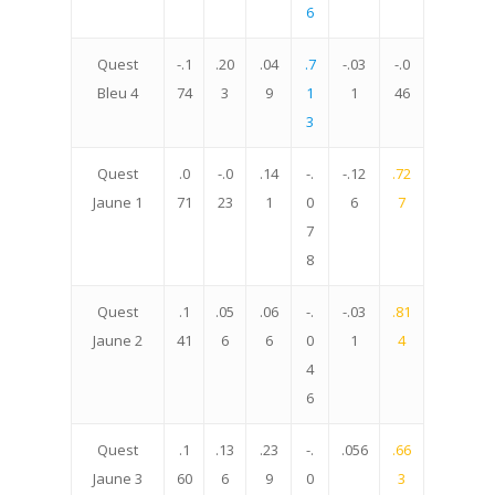
6
Quest
-.1
.20
.04
.7
-.03
-.0
Bleu 4
74
3
9
1
1
46
3
Quest
.0
-.0
.14
-.
-.12
.72
Jaune 1
71
23
1
0
6
7
7
8
Quest
.1
.05
.06
-.
-.03
.81
Jaune 2
41
6
6
0
1
4
4
6
Quest
.1
.13
.23
-.
.056
.66
Jaune 3
60
6
9
0
3