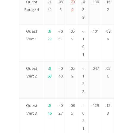
Quest
.1
.09
.79
.0
.136
.15
Rouge 4
41
6
4
8
2
8
Quest
.8
-.0
.05
-.
.101
.08
Vert 1
23
51
9
1
9
0
1
Quest
.8
-.0
.05
-.
.047
.05
Vert 2
63
48
9
1
6
2
2
Quest
.8
-.0
.08
-.
.129
.12
Vert 3
16
27
5
0
3
2
1