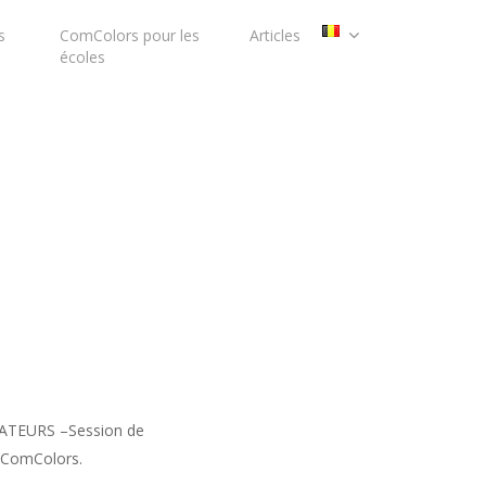
s
ComColors pour les
Articles
écoles
TEURS –Session de
e ComColors.