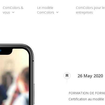
ComColors &
Le modèle
ComColors pour le
vous
ComColors
entreprises
pour fermer
26 May 2020
FORMATION DE FORMA
Certification au modèl