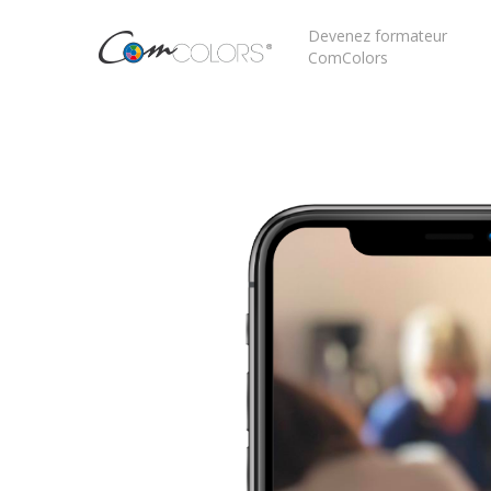
Devenez formateur
ComColors
Appuyez sur Entrée pour rechercher ou sur ESC 