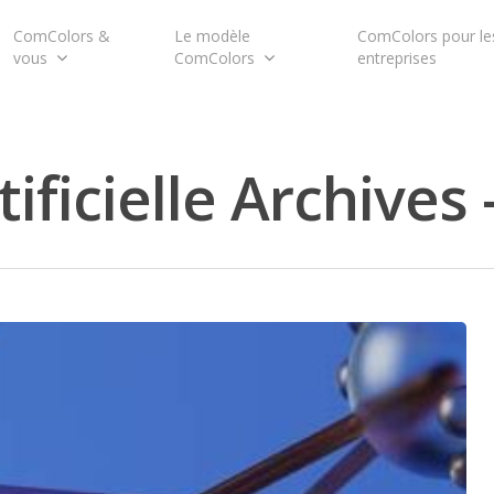
ComColors &
Le modèle
ComColors pour le
vous
ComColors
entreprises
tificielle Archive
pour fermer