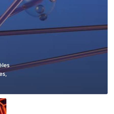
èles
es,