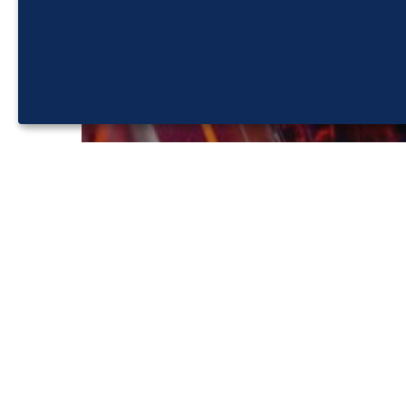
Outils ComColors
Psychométrie
L’intelligence artificielle
améliore les résultats du
Questionnaire ComColors