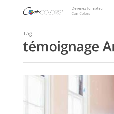
Devenez formateur
ComColors
Tag
témoignage Ar
Appuyez sur Entrée pour rechercher ou sur ESC 