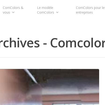
ComColors &
Le modèle
ComColors pour le
vous
ComColors
entreprises
chives - Comcolo
pour fermer