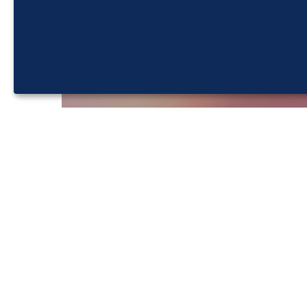
Entretien de validation
Témoignage : j’ai passé
l’entretien de validation
ComColors