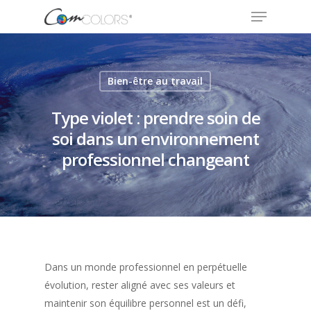
Appuyez sur Entrée pour rechercher ou sur ESC
Bien-être au travail
pour fermer
Type violet : prendre soin de
soi dans un environnement
professionnel changeant
Dans un monde professionnel en perpétuelle
évolution, rester aligné avec ses valeurs et
maintenir son équilibre personnel est un défi,