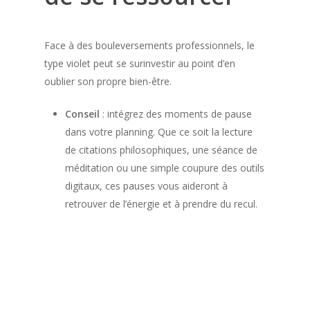
Devenez formateu
Face à des bouleversements professionnels, le
ComColors
type violet peut se surinvestir au point d’en
oublier son propre bien-être.
ComColors & vou
Conseil
: intégrez des moments de pause
Le modèle ComCo
Découvrez votre profil
dans votre planning. Que ce soit la lecture
ComColors
ComColors pour l
Le modèle ComColors
de citations philosophiques, une séance de
Suivez la formation
entreprises
méditation ou une simple coupure des outils
L’approche ComColor
ComColors
digitaux, ces pauses vous aideront à
ComColors pour l
Les outils ComColors
retrouver de l’énergie et à prendre du recul.
La collection de livres
écoles
ComColors
Franck Jullien, créateu
modèle
Articles
Annuaire des formate
ComColors certifiés